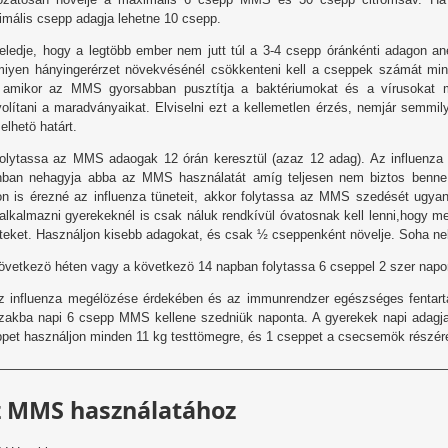
mális csepp adagja lehetne 10 csepp.
eledje, hogy a legtöbb ember nem jutt túl a 3-4 csepp óránkénti adagon a
iyen hányingerérzet növekvésénél csökkenteni kell a cseppek számát min
, amikor az MMS gyorsabban pusztítja a baktériumokat és a vírusokat m
volítani a maradványaikat. Elviselni ezt a kellemetlen érzés, nemjár semm
selhetö határt.
olytassa az MMS adaogak 12 órán keresztül (azaz 12 adag). Az influenza 
nban nehagyja abba az MMS használatát amíg teljesen nem biztos benne,
n is érezné az influenza tüneteit, akkor folytassa az MMS szedését ugy
 alkalmazni gyerekeknél is csak náluk rendkívül óvatosnak kell lenni,hogy 
teket. Használjon kisebb adagokat, és csak ½ cseppenként növelje. Soha nelé
övetkezö héten vagy a következö 14 napban folytassa 6 cseppel 2 szer napo
z influenza megélözése érdekében és az immunrendzer egészséges fentartá
zakba napi 6 csepp MMS kellene szedniük naponta. A gyerekek napi adagja
pet használjon minden 11 kg testtömegre, és 1 cseppet a csecsemök részér
——————————————————————————————————
z MMS használatához