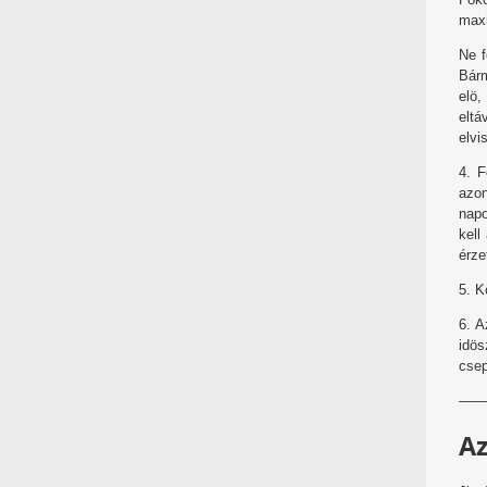
maxi
Ne f
Bárm
elö
eltá
elvi
4. F
azo
napo
kell
érze
5. K
6. A
idös
csep
——
A