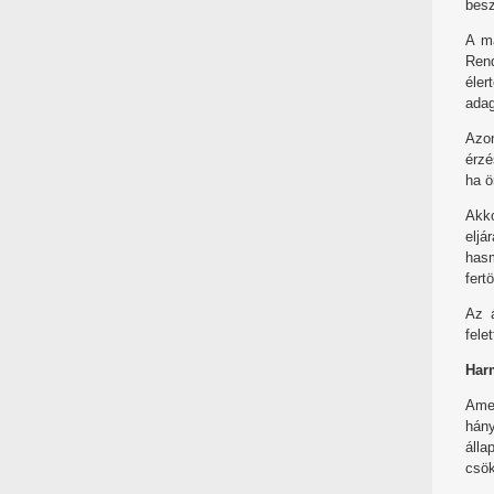
besz
A má
Rend
éler
adag
Azon
érzé
ha ö
Akko
eljá
hasm
fert
Az á
fele
Har
Amen
hány
álla
csök