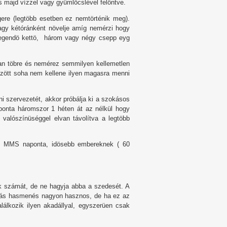
 majd vízzel vagy gyümlöcslével felöntve.
ere (legtöbb esetben ez nemtörténik meg).
agy kétóránként növelje amíg nemérzi hogy
legendö kettö, három vagy négy csepp eyg
an töbre és nemérez semmilyen kellemetlen
között soha nem kellene ilyen magasra menni
i szervezetét, akkor próbálja ki a szokásos
aponta háromszor 1 héten át az nélkül hogy
valószínüséggel elvan távolítva a legtöbb
ált MMS naponta, idösebb embereknek ( 60
 számát, de ne hagyja abba a szedesét. A
órás hasmenés nagyon hasznos, de ha ez az
alálkozik ilyen akadállyal, egyszerüen csak