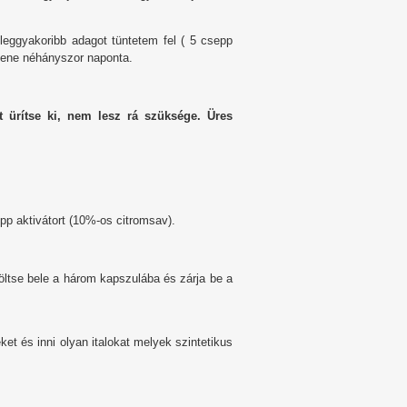
leggyakoribb adagot tüntetem fel ( 5 csepp
llene néhányszor naponta.
t ürítse ki, nem lesz rá szüksége. Üres
p aktivátort (10%-os citromsav).
töltse bele a három kapszulába és zárja be a
et és inni olyan italokat melyek szintetikus