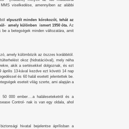
t MMS viselkedése, amennyiben az alábbi
-böl
elpusztít minden kórokozót, tehát az
lenül- amely különben ismert 1950 óta.
Az
k be a betegségek minden változatára, amit
n szó, amely külömbözik az öszzes korábbitól.
últerhelést okoz (hidratációval), mely néha
rekre, akik a sertésekkel dolgoznak, és ezt
9 április 13-kával kezdve ezt követö 14 nap
edéssel és 60 halál esetett jelentettek be.
egségek eseteit világ szerte, ami alapján a
l 50 000 ember….a haláleseteketröl és a
isease Control- nak is van egy oldala, ahol
ztonsági hivatal bejelentse áprílisban a