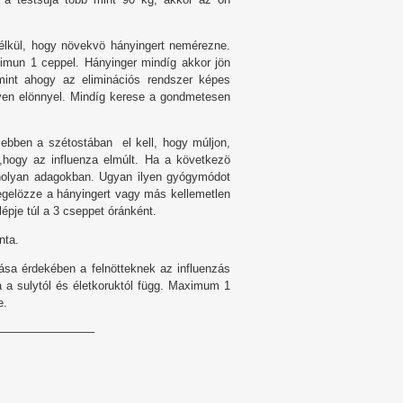
nélkül, hogy növekvö hányingert nemérezne.
imun 1 ceppel. Hányinger mindíg akkor jön
int ahogy az eliminációs rendszer képes
ilyen elönnyel. Mindíg kerese a gondmetesen
ebben a szétostában el kell, hogy múljon,
hogy az influenza elmúlt. Ha a következö
anolyan adagokban. Ugyan ilyen gyógymódot
megelözze a hányingert vagy más kellemetlen
pje túl a 3 cseppet óránként.
nta.
sa érdekében a felnötteknek az influenzás
 a sulytól és életkoruktól függ. Maximum 1
e.
————————–