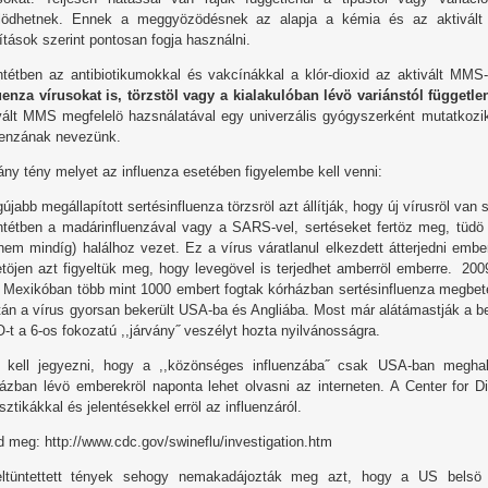
ejlödhetnek. Ennek a meggyözödésnek az alapja a kémia és az aktivál
ítások szerint pontosan fogja használni.
ntétben az antibiotikumokkal és vakcínákkal a klór-dioxid az aktivált MMS
uenza vírusokat is, törzstöl vagy a kialakulóban lévö variánstól függet
vált MMS megfelelö hazsnálatával egy univerzális gyógyszerként mutatkozi
uenzának nevezünk.
ny tény melyet az influenza esetében figyelembe kell venni:
gújabb megállapított sertésinfluenza törzsröl azt állítják, hogy új vírusröl va
ntétben a madárinfluenzával vagy a SARS-vel, sertéseket fertöz meg, tüdö t
nem mindíg) halálhoz vezet. Ez a vírus váratlanul elkezdett átterjedni embe
töjen azt figyeltük meg, hogy levegövel is terjedhet amberröl emberre. 200
t Mexikóban több mint 1000 embert fogtak kórházban sertésinfluenza megbeteg
án a vírus gyorsan bekerült USA-ba és Angliába. Most már alátámastják a bet
t a 6-os fokozatú ,,járvány˝ veszélyt hozta nyilvánosságra.
 kell jegyezni, hogy a ,,közönséges influenzába˝ csak USA-ban megha
ázban lévö emberekröl naponta lehet olvasni az interneten. A Center for D
isztikákkal és jelentésekkel erröl az influenzáról.
 meg: http://www.cdc.gov/swineflu/investigation.htm
eltüntettett tények sehogy nemakadájozták meg azt, hogy a US belsö bi