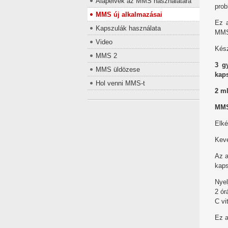
Alapelvek az MMS használatára
prob
MMS új alkalmazásai
Ez a
Kapszulák használata
MMS 
Video
Kész
MMS 2
3 g
MMS üldözese
kap
Hol venni MMS-t
2 ml
MMS-
Elké
Keve
Az a
kaps
Nyel
2 ór
C vi
Ez a