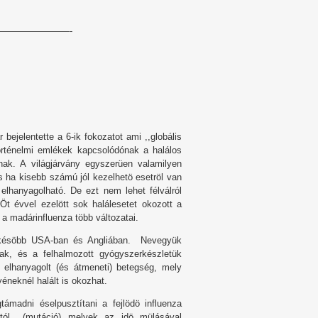
———————-
bejelentette a 6-ik fokozatot ami ,,globális
örténelmi emlékek kapcsolódónak a halálos
únak. A világjárvány egyszerüen valamilyen
is ha kisebb számú jól kezelhetö esetröl van
 elhanyagolható. De ezt nem lehet félválról
 Öt évvel ezelött sok halálesetet okozott a
a madárinfluenza több változatai.
és késöbb USA-ban és Angliában. Nevegyük
ak, és a felhalmozott gyógyszerkészletük
 elhanyagolt (és átmeneti) betegség, mely
neknél halált is okozhat.
ámadni éselpusztítani a fejlödö influenza
ciótól (mutáció) melyek az idö mülásával