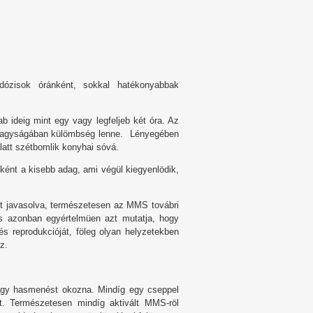
ózisok óránként, sokkal hatékonyabbak
b ideig mint egy vagy legfeljeb két óra. Az
 nagyságában külömbség lenne. Lényegében
latt szétbomlik konyhai sóvá.
ént a kisebb adag, ami végül kiegyenlödik,
lt javasolva, természetesen az MMS továbri
tás azonban egyértelmüen azt mutatja, hogy
s reprodukcióját, föleg olyan helyzetekben
z.
vagy hasmenést okozna. Mindíg egy cseppel
t. Természetesen mindíg aktivált MMS-röl