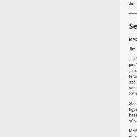
Jim
——
Se
MMS
Jim
,,Ut
járv
,,sp
fert
szó,
venn
SARS
2009
figy
hasz
súly
MMS 
vír