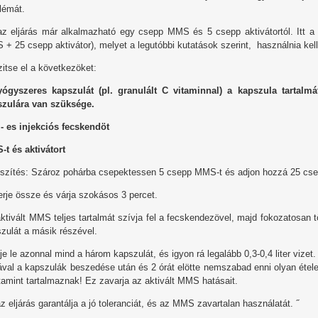
lémát.
z eljárás már alkalmazható egy csepp MMS és 5 csepp aktivátortól. Itt a 
+ 25 csepp aktivátor), melyet a legutóbbi kutatások szerint, használnia ke
itse el a következöket:
yógyszeres kapszulát (pl. granulált C vitaminnal) a kapszula tartalmá
szulára van szüksége.
- es injekciós fecskendöt
t és aktivátort
szítés: Szároz pohárba csepektessen 5 csepp MMS-t és adjon hozzá 25 csep
rje össze és várja szokásos 3 percet.
ktivált MMS teljes tartalmát szívja fel a fecskendezövel, majd fokozatosan 
zulát a másik részével.
je le azonnal mind a három kapszulát, és igyon rá legalább 0,3-0,4 liter vizet.
ával a kapszulák beszedése után és 2 órát elötte nemszabad enni olyan ételek
tamint tartalmaznak! Ez zavarja az aktivált MMS hatásait.
z eljárás garantálja a jó toleranciát, és az MMS zavartalan használatát. ˝