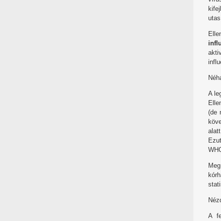
kif
utas
Elle
infl
akti
infl
Néhá
A le
Elle
(de 
köve
alat
Ezut
WHO-
Meg
kórh
stat
Nézd
A f