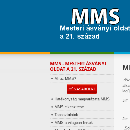
MMS - MESTERI ÁSVÁNYI
MM
OLDAT A 21. SZÁZAD
Mi az MMS?
Idö
alk
legú
Hatékonyság magyarázata MMS
Jim
MMS elkeszitese
——
Tapasztalatok
Jim 
MMS a vilagban linkek
,,So