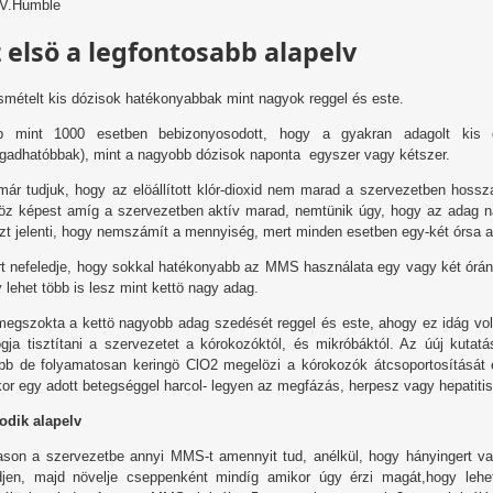
 V.Humble
 elsö a legfontosabb alapelv
smételt kis dózisok hatékonyabbak mint nagyok reggel és este.
b mint 1000 esetben bebizonyosodott, hogy a gyakran adagolt kis d
ogadhatóbbak), mint a nagyobb dózisok naponta egyszer vagy kétszer.
ár tudjuk, hogy az elöállított klór-dioxid nem marad a szervezetben hossza
öz képest amíg a szervezetben aktív marad, nemtünik úgy, hogy az adag
zt jelenti, hogy nemszámít a mennyiség, mert minden esetben egy-két órsa a
t nefeledje, hogy sokkal hatékonyabb az MMS használata egy vagy két óránk
 lehet több is lesz mint kettö nagy adag.
egszokta a kettö nagyobb adag szedését reggel és este, ahogy ez idág vo
ogja tisztítani a szervezetet a kórokozóktól, és mikróbáktól. Az úúj kuta
bb de folyamatosan keringö ClO2 megelözi a kórokozók átcsoportosítását é
or egy adott betegséggel harcol- legyen az megfázás, herpesz vagy hepatitis
odik alapelv
ason a szervezetbe annyi MMS-t amennyit tud, anélkül, hogy hányingert 
djen, majd növelje cseppenként mindíg amikor úgy érzi magát,hogy lehe