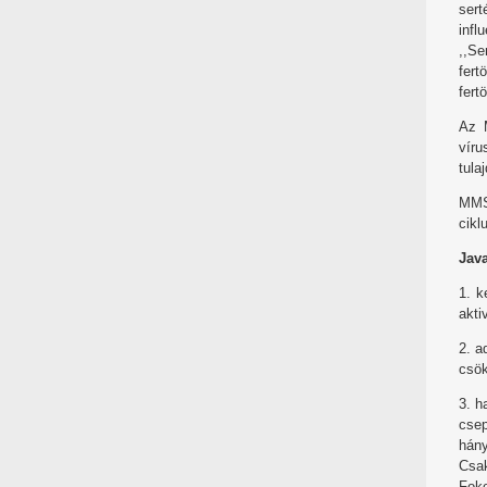
sert
infl
,,Se
fert
fert
Az 
víru
tula
MMS 
cikl
Java
1. k
akti
2. a
csök
3. h
csep
hány
Csak
Fok