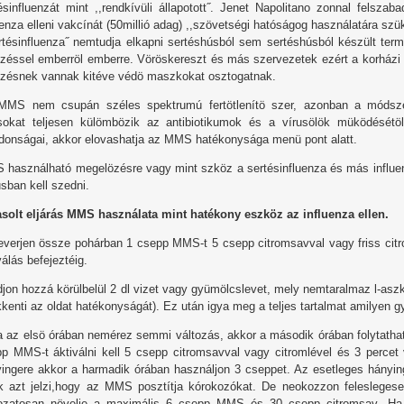
ésinfluenzát mint ,,rendkívüli állapotott˝. Jenet Napolitano zonnal felszab
uenza elleni vakcínát (50millió adag) ,,szövetségi hatóságog használatára sz
rtésinfluenza˝ nemtudja elkapni sertéshúsból sem sertéshúsból készült ter
özéssel emberröl emberre. Vöröskereszt és más szervezetek ezért a korházi
özésnek vannak kitéve védö maszkokat osztogatnak.
MMS nem csupán széles spektrumú fertötlenítö szer, azonban a módsze
sokat teljesen külömbözik az antibiotikumok és a vírusölök müködésétö
jdonságai, akkor elovashatja az MMS hatékonysága menü pont alatt.
használható megelözésre vagy mint szköz a sertésinfluenza és más influe
usban kell szedni.
solt eljárás MMS használata mint hatékony eszköz az influenza ellen.
everjen össze pohárban 1 csepp MMS-t 5 csepp citromsavval vagy friss citr
válás befejeztéig.
djon hozzá körülbelül 2 dl vizet vagy gyümölcslevet, mely nemtaralmaz l-asz
kenti az oldat hatékonyságát). Ez után igya meg a teljes tartalmat amilyen 
a az elsö órában nemérez semmi változás, akkor a második órában folytatha
p MMS-t áktiválni kell 5 csepp citromsavval vagy citromlével és 3 perce
ingere akkor a harmadik órában használjon 3 cseppet. Az esetleges hányi
 azt jelzi,hogy az MMS posztítja kórokozókat. De neokozzon feleslegesen
ozatosan növelje a maximális 6 csepp MMS és 30 csepp citromsav. Ha 