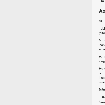
Jim
Az
Az i
Töb
(elf
Ma m
idöh
ez a
Ezér
vagy
Ha m
is f
kise
amik
Más
Jutt
kez