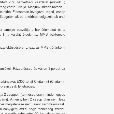
adított 25% szövetségi készletet (elavult…)
ükség eseté.˝ Na jó. Manjünk inkább tovább.
mékekböl.Elsösorban levegövel terjed, csepp
 látogatóknak és a kórházi dolgozóknak ahol
r amelye pusztítja a baktériumokat és a
l. H a valakit érdekli az MMS bakterocid
nza leküzdésére. Ehezz az MMS-t óránkénti
omlével. Rázza össze és várjon 3 percet az
korbinsavat E300 tehát C vitamint (C vitamin
gyorsan csak lehetséges.
tja 2 cseppel. (természetesen minden egyes
t várni). Amennyiben 2 csepp után sem lesz
nger megjelenése nem jelent semmi rosszat.
 hányigert, azzal hogy tobbet fog szedni.
a testsúja több mint 90 kg, akkor az ön