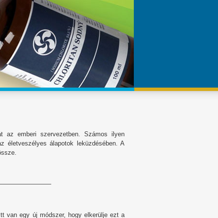
át az emberi szervezetben. Számos ilyen
z életveszélyes álapotok leküzdésében. A
össze.
————————–
t van egy új módszer, hogy elkerülje ezt a