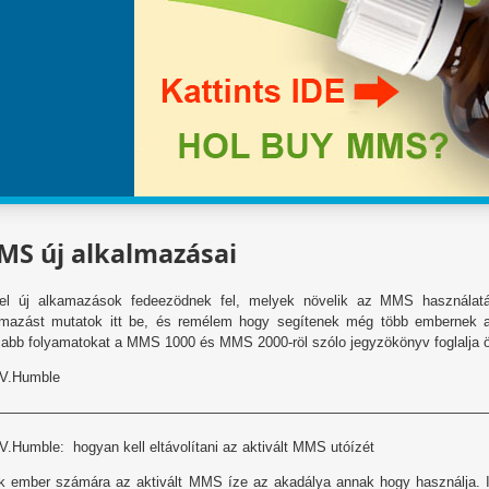
S új alkalmazásai
vel új alkamazások fedeezödnek fel, melyek növelik az MMS használat
amazást mutatok itt be, és remélem hogy segítenek még több embernek a
jabb folyamatokat a MMS 1000 és MMS 2000-röl szólo jegyzökönyv foglalja 
 V.Humble
——————————————————————————————————
V.Humble: hogyan kell eltávolítani az aktivált MMS utóízét
k ember számára az aktivált MMS íze az akadálya annak hogy használja. It