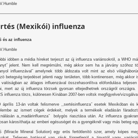
 V.Humble
———————————————————————————————————
rtés (Mexikói) influenza
 és az influenza
 V.Humble
óbbi idöben a média híreket terjeszt az új influenza variánsokról, a WHO már 
ányt˝ jelent. Nem kell megrémülni, még akkor sem ha a járvány szóhoz t
anyol influenzával˝ amelynek több áldozata volt mint az elsö világhábor
özö betegség terjedéset jelenti nagy területen, több kontinensen, még akkor 
 valóságban az átlagos influenzával összehasonlítva elöfordulása teljesen
i, mert az új influenza törzsek gyorsan eltejedhetnek országról országra.
 influenza törzs, különesen Kínában 2007-ben voltsk megfigyelve/vizsgálva 
 áprílis 13-án voltak felismerve ,,sertésinfluenza˝ esetek Mexikóban 
elembe az ismert cégek érdekeit, melyek a termékeik eladásán fáradozt
nálásán a,,madárinfluenza˝ bolygós riasztása után. Az influenza gyakran
osan károsíthatja az emberi egésuséget és a gyengéknél vagy más beteg egyé
(Miracle Mineral Solution) egy erös fertötlenítö szer, amely képes megt
usokat. Teljesen hatással van rájuk függetlenül a tipustól vagy variá