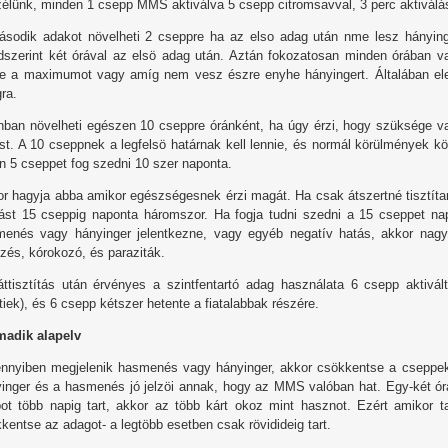
élünk, minden 1 csepp MMS aktiválva 5 csepp citromsavval, 3 perc aktiválás
sodik adakot növelheti 2 cseppre ha az elso adag után nme lesz hánying
szerint két órával az elsö adag után. Aztán fokozatosan minden órában v
te a maximumot vagy amíg nem vesz észre enyhe hányingert. Általában e
ra.
ban növelheti egészen 10 cseppre óránként, ha úgy érzi, hogy szüksége v
st. A 10 cseppnek a legfelsö határnak kell lennie, és normál körülmények 
n 5 cseppet fog szedni 10 szer naponta.
r hagyja abba amikor egészségesnek érzi magát. Ha csak átszertné tisztítan
rást 15 cseppig naponta háromszor. Ha fogja tudni szedni a 15 cseppet n
enés vagy hányinger jelentkezne, vagy egyéb negatív hatás, akkor nagy 
özés, kórokozó, és paraziták.
ttisztítás után érvényes a szintfentartó adag használata 6 csepp aktiv
ttiek), és 6 csepp kétszer hetente a fiatalabbak részére.
madik alapelv
nyiben megjelenik hasmenés vagy hányinger, akkor csökkentse a cseppek
inger és a hasmenés jó jelzöi annak, hogy az MMS valóban hat. Egy-két 
pot több napig tart, akkor az több kárt okoz mint hasznot. Ezért amikor t
kentse az adagot- a legtöbb esetben csak rövidideig tart.